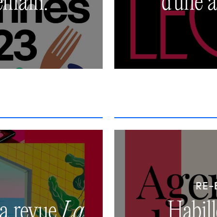
emain.
d'une a
RE-
la revue
La
Habil