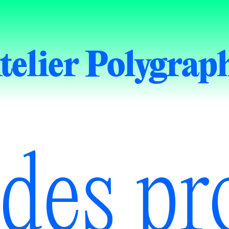
telier Polygrap
des pr