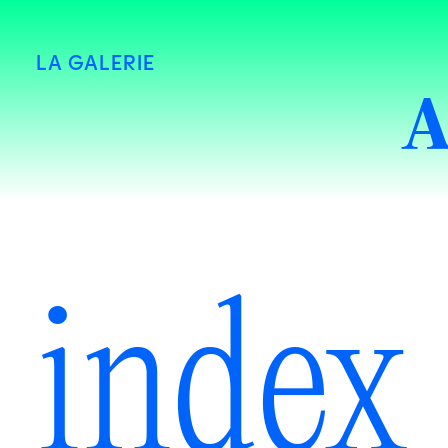
LA GALERIE
A
index 