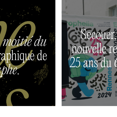
Secouer,
 moitié du
nouvelle re
graphique de
25 ans du
aphe
.