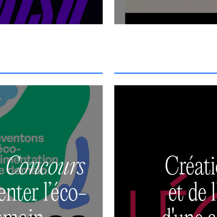
u
Concours
Créati
enter l’éco-
et de 