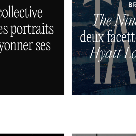
B
collective
The Nin
es portraits
deux facett
ayonner ses
Hyatt L