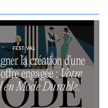
FESTIVAL
ner la création d'une
 offre engagée :
Votre
al en Mode Durable
.