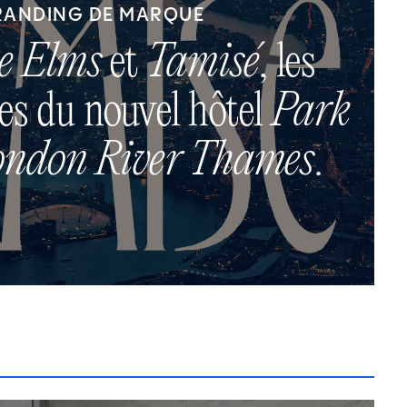
RANDING DE MARQUE
e Elms
et
Tamisé
, les
es du nouvel hôtel
Park
ondon River Thames
.