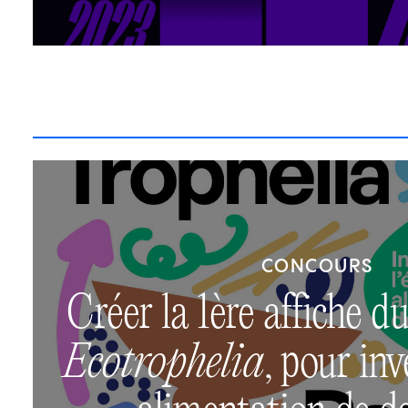
CONCOURS
Créer la 1ère affiche d
Ecotrophelia
, pour inv