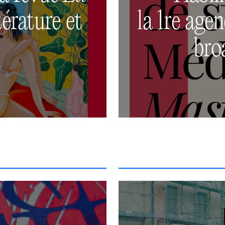
térature et
la 1re age
bro