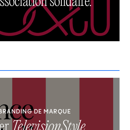
ssociation solidaire.
BRANDING DE MARQUE
ler
TelevisionStyle
,