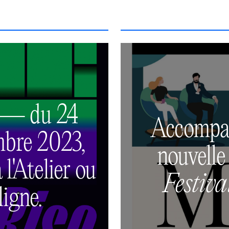
— du 24
Accompag
mbre 2023,
nouvelle
l'Atelier ou
Festiv
ligne.