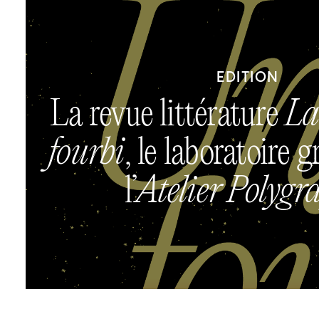
EDITION
La revue littérature
La
fourbi
, le laboratoire 
l’
Atelier Polygr