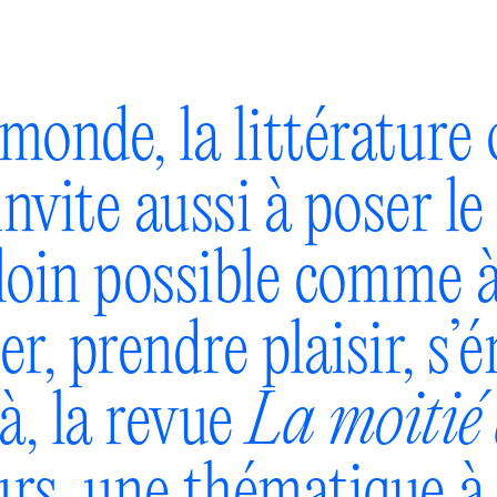
monde, la littérature 
invite aussi à poser le 
loin possible comme à 
r, prendre plaisir, s’é
jà, la revue
La moitié 
urs, une thématique 