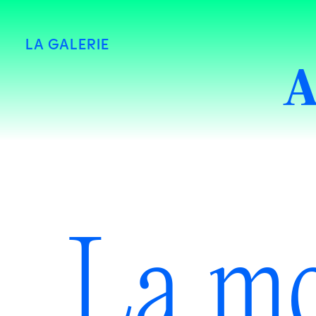
LA GALERIE
A
La mo