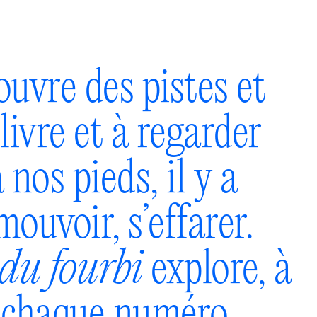
ouvre des pistes et
livre et à regarder
nos pieds, il y a
mouvoir, s’effarer.
du fourbi
explore, à
à chaque numéro
.