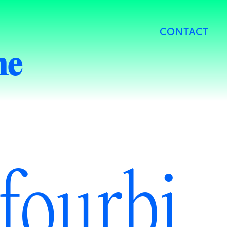
CONTACT
he
fourbi