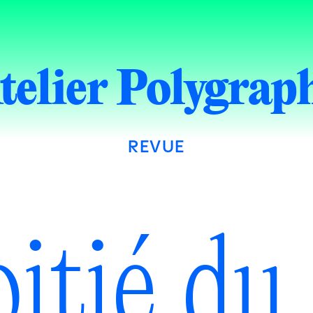
telier Polygrap
REVUE
itié du 