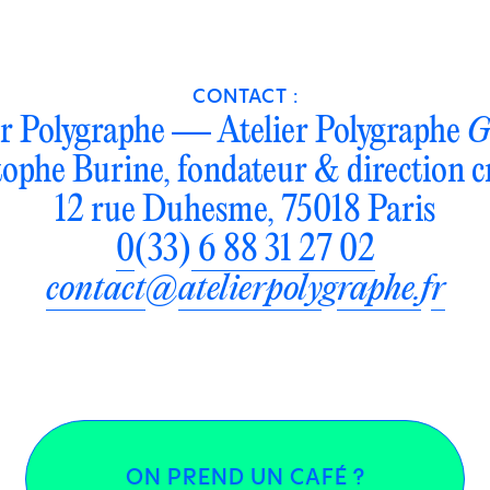
CONTACT :
er Polygraphe — Atelier Polygraphe
G
ophe Burine, fondateur & direction c
12 rue Duhesme, 75018 Paris
0
(33)
6 88 31 27 02
contact
@
atelierpoly
g
raphe.
f
r
ON PREND UN CAFÉ ?