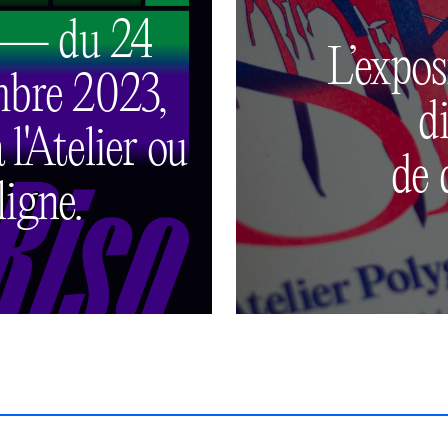
— du 24
L’expos
mbre 2023,
d
l'Atelier ou
de 
ligne.