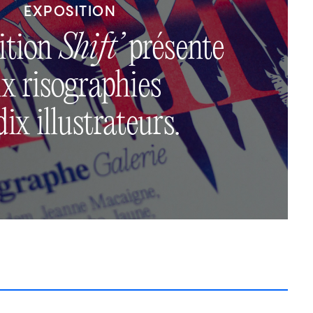
EXPOSITION
ition
Shift’
présente
ix risographies
dix illustrateurs.